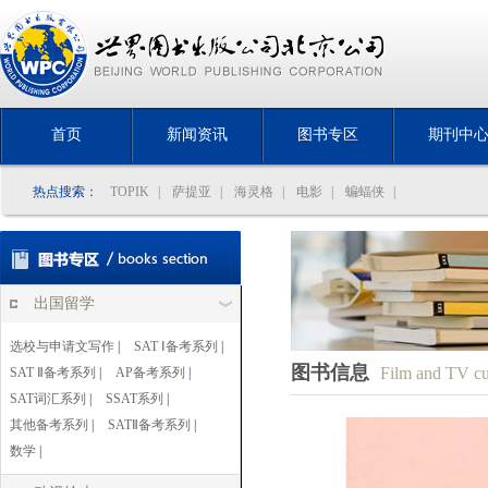
首页
新闻资讯
图书专区
期刊中
热点搜索：
TOPIK
|
萨提亚
|
海灵格
|
电影
|
蝙蝠侠
|
出国留学
选校与申请文写作
|
SAT Ⅰ备考系列
|
图书信息
Film and TV cu
SAT Ⅱ备考系列
|
AP备考系列
|
SAT词汇系列
|
SSAT系列
|
其他备考系列
|
SATⅡ备考系列
|
数学
|