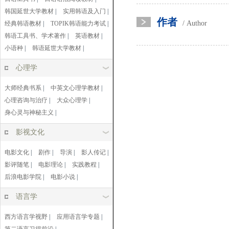
韩国延世大学教材
|
实用韩语及入门
|
作者
/ Author
经典韩语教材
|
TOPIK韩语能力考试
|
韩语工具书、学术著作
|
英语教材
|
小语种
|
韩语延世大学教材
|
心理学
大师经典书系
|
中英文心理学教材
|
心理咨询与治疗
|
大众心理学
|
身心灵与神秘主义
|
影视文化
电影文化
|
剧作
|
导演
|
影人传记
|
影评随笔
|
电影理论
|
实践教程
|
后浪电影学院
|
电影小说
|
语言学
西方语言学视野
|
应用语言学专题
|