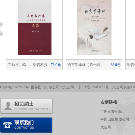
元
互动与共鸣——语言科技
78.0元
语言学译林（第一辑）
88.0元
语言
高层论坛文集
（精装）
Copyright ©2005年 世界图书出版公司北京公司 京ICP备05069752号 京公网安备1101
友情链接
世图豆瓣小站
中国出版集团公司
大佳网