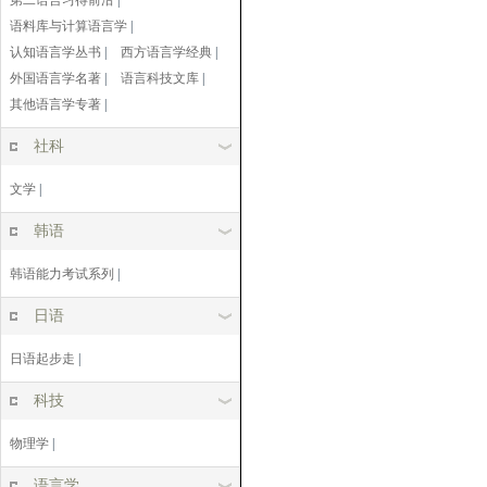
第二语言习得前沿
|
语料库与计算语言学
|
认知语言学丛书
|
西方语言学经典
|
外国语言学名著
|
语言科技文库
|
其他语言学专著
|
社科
文学
|
韩语
韩语能力考试系列
|
日语
日语起步走
|
科技
物理学
|
语言学